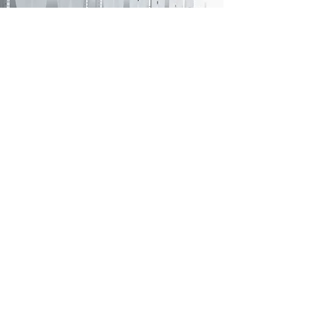
APOYO CONCEPTUAL
Utilizamos el software más avanzado para el
análisis de simulaciones que nos ayudan a
tomar una mejor decisión sobre el tipo de
proyecto en relación
ALC YOUR DIE CASTING